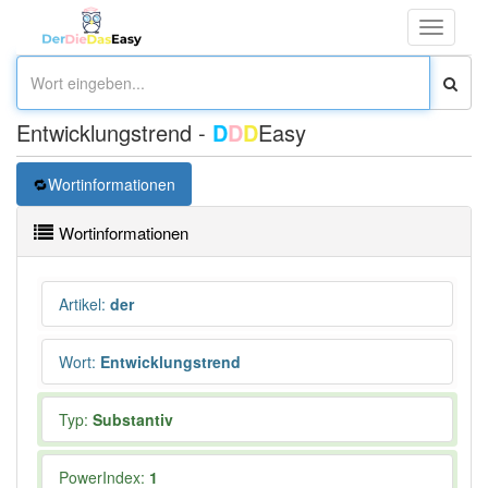
Toggle
navigati
Entwicklungstrend -
D
D
D
Easy
Wortinformationen
Wortinformationen
Artikel
:
der
Wort
:
Entwicklungstrend
Typ:
Substantiv
PowerIndex:
1