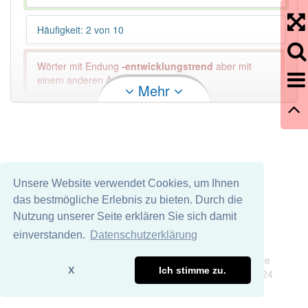
Häufigkeit: 2 von 10
Wörter mit Endung
-entwicklungstrend
aber mit
einem anderen Artikel: -1
Mehr
80% unserer Spielapp-Nutzer haben den Artikel
korrekt erraten.
Unsere Website verwendet Cookies, um Ihnen
das bestmögliche Erlebnis zu bieten. Durch die
Nutzung unserer Seite erklären Sie sich damit
einverstanden.
Datenschutzerklärung
Impressum
Datenschutz
Wir übernehmen keine Garantie und keine Haftung für die
X
Ich stimme zu.
Richtigkeit und Vollständigkeit dieser Seite. DDDEasy 2024