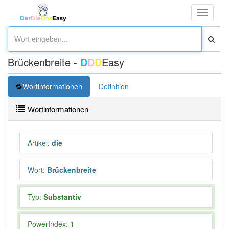
Toggle
navigati
Brückenbreite -
D
D
D
Easy
Wortinformationen
Definition
Wortinformationen
Artikel
:
die
Wort
:
Brückenbreite
Typ:
Substantiv
PowerIndex:
1