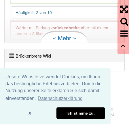
Häufigkeit: 2 von 10
Wörter mit Endung
-brückenbreite
aber mit einem
anderen Artikel: -1
Mehr
81% unserer Spielapp-Nutzer haben den Artikel
korrekt erraten.
Brückenbreite Wiki
Unsere Website verwendet Cookies, um Ihnen
das bestmögliche Erlebnis zu bieten. Durch die
Nutzung unserer Seite erklären Sie sich damit
einverstanden.
Datenschutzerklärung
Impressum
Datenschutz
Wir übernehmen keine Garantie und keine Haftung für die
X
Ich stimme zu.
Richtigkeit und Vollständigkeit dieser Seite. DDDEasy 2024