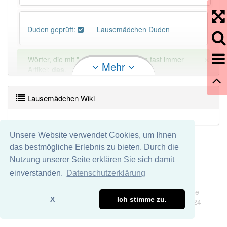
Duden geprüft:
Lausemädchen Duden
×
Wörter, die mit "-
chen
" enden, haben fast immer
Mehr
Artikel:
das
.
Lausemädchen Wiki
DER:
156
Ausnahmen
Beispiele
DIE:
31
Ausnahmen
Beispiele
Unsere Website verwendet Cookies, um Ihnen
das bestmögliche Erlebnis zu bieten. Durch die
DAS:
1 284
Nutzung unserer Seite erklären Sie sich damit
PowerIndex:
2
einverstanden.
Datenschutzerklärung
Impressum
Datenschutz
Wir übernehmen keine Garantie und keine Haftung für die
Häufigkeit: 2 von 10
X
Ich stimme zu.
Richtigkeit und Vollständigkeit dieser Seite. DDDEasy 2024
Wörter mit Endung
-lausemädchen
: 1