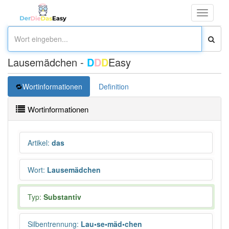
Toggle
navigati
Lausemädchen -
D
D
D
Easy
Wortinformationen
Definition
Wortinformationen
Artikel
:
das
Wort
:
Lausemädchen
Typ:
Substantiv
Silbentrennung
:
Lau•se•mäd•chen