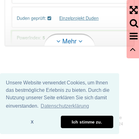
Duden geprüft:
Einzelprojekt Duden
PowerIndex:
5
Mehr
Häufigkeit: 4 von 10
Wörter mit Endung
-einzelprojekt
: 1
Unsere Website verwendet Cookies, um Ihnen
Wörter mit Endung
-einzelprojekt
aber mit einem
das bestmögliche Erlebnis zu bieten. Durch die
anderen Artikel
das
: 0
Nutzung unserer Seite erklären Sie sich damit
einverstanden.
Datenschutzerklärung
87% unserer Spielapp-Nutzer haben den Artikel
Impressum
Datenschutz
korrekt erraten.
Wir übernehmen keine Garantie und keine Haftung für die
X
Ich stimme zu.
Richtigkeit und Vollständigkeit dieser Seite. DDDEasy 2024