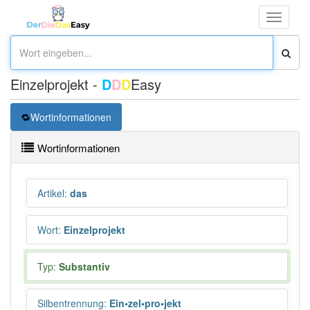
Toggle
navigati
Einzelprojekt -
D
D
D
Easy
Wortinformationen
Wortinformationen
Artikel
:
das
Wort
:
Einzelprojekt
Typ:
Substantiv
Silbentrennung
:
Ein•zel•pro•jekt