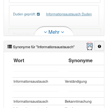
Duden geprüft:
Informationsaustausch Duden
Mehr
PowerIndex:
5
Synonyme für "Informationsaustausch"
Häufigkeit: 4 von 10
Wort
Synonyme
Wörter mit Endung
-informationsaustausch
: 1
Wörter mit Endung
-informationsaustausch
aber
mit einem anderen Artikel
der
: 0
Informationsaustausch
Verständigung
98% unserer Spielapp-Nutzer haben den Artikel
korrekt erraten.
Informationsaustausch
Bekanntmachung