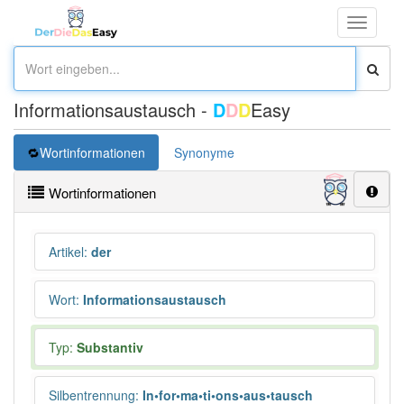
Toggle
navigati
Informationsaustausch -
D
D
D
Easy
Wortinformationen
Synonyme
Wortinformationen
Artikel
:
der
Wort
:
Informationsaustausch
Typ:
Substantiv
Silbentrennung
:
In•for•ma•ti•ons•aus•tausch