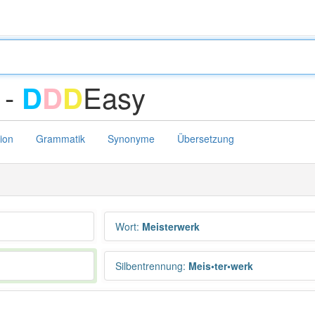
 -
Easy
D
D
D
tion
Grammatik
Synonyme
Übersetzung
Wort
:
Meisterwerk
Silbentrennung
:
Meis•ter•werk