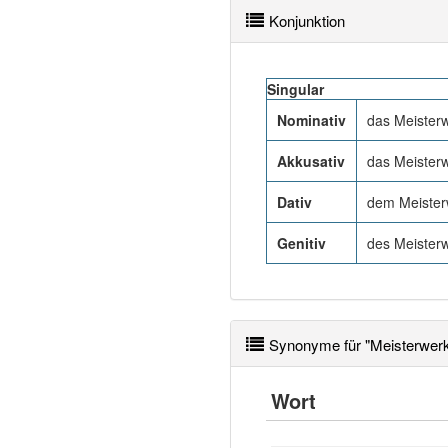
Konjunktion
Singular
Nominativ
das Meister
Akkusativ
das Meister
Dativ
dem Meister
Genitiv
des Meisterw
Synonyme für "Meisterwer
Wort