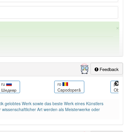
×
Feedback
ru
ro
pt
Шедевр
Capodoperă
Obra-pri
ung
-meisterwerk
aber mit einem anderen Artikel
das
: 0
ik gelobtes Werk sowie das beste Werk eines Künstlers
 wissenschaftlicher Art werden als Meisterwerke oder