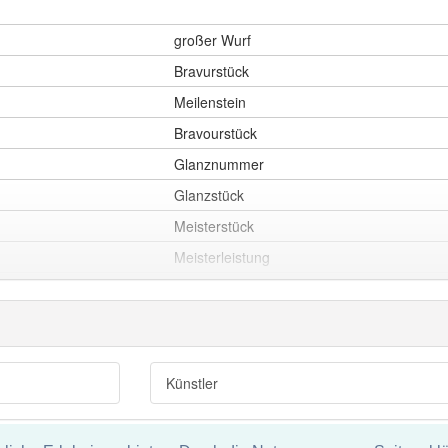
großer Wurf
Bravurstück
Meilenstein
Bravourstück
Glanznummer
Glanzstück
Meisterstück
Meisterleistung
Bravourleistung
Bravurleistung
Geniestreich
Ruhmesblatt
Künstler