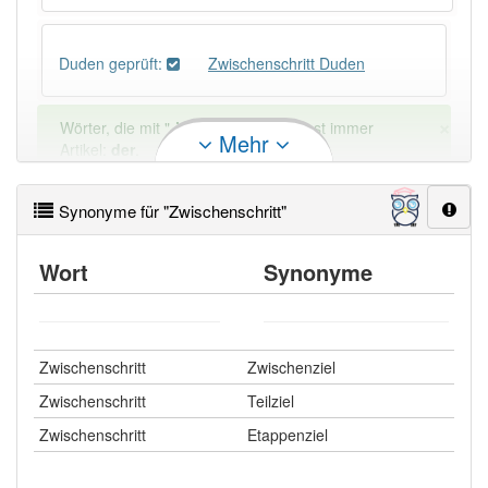
Duden geprüft:
Zwischenschritt Duden
×
Wörter, die mit "-
itt
" enden, haben fast immer
Mehr
Artikel:
der
.
Synonyme für "Zwischenschritt"
DER:
243
DIE:
0
Wort
Synonyme
DAS:
2
Ausnahmen
Beispiele
PowerIndex:
5
Zwischenschritt
Zwischenziel
Häufigkeit: 4 von 10
Zwischenschritt
Teilziel
Zwischenschritt
Etappenziel
Wörter mit Endung
-zwischenschritt
: 1