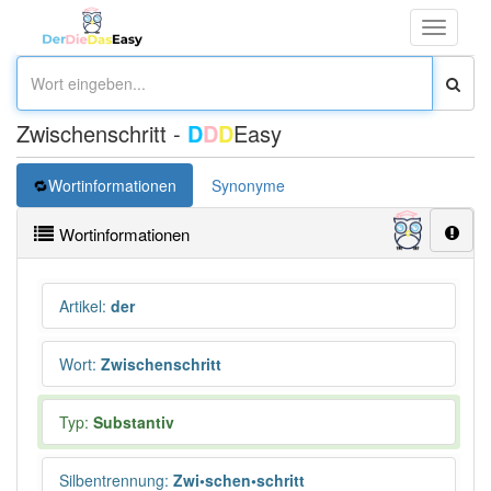
Toggle
navigati
Zwischenschritt -
D
D
D
Easy
Wortinformationen
Synonyme
Wortinformationen
Artikel
:
der
Wort
:
Zwischenschritt
Typ:
Substantiv
Silbentrennung
:
Zwi•schen•schritt