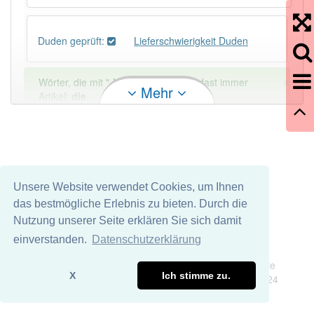
Duden geprüft:
Lieferschwierigkeit Duden
×
Wörter, die mit "-
keit
" enden, haben fast immer
Mehr
Artikel:
die
.
DER:
0
DIE:
2 313
DAS:
0
Unsere Website verwendet Cookies, um Ihnen
PowerIndex:
3
das bestmögliche Erlebnis zu bieten. Durch die
Nutzung unserer Seite erklären Sie sich damit
Häufigkeit: 4 von 10
einverstanden.
Datenschutzerklärung
Impressum
Datenschutz
Wir übernehmen keine Garantie und keine Haftung für die
Wörter mit Endung
-lieferschwierigkeit
: 1
X
Ich stimme zu.
Richtigkeit und Vollständigkeit dieser Seite. DDDEasy 2024
Wörter mit Endung
-lieferschwierigkeit
aber mit