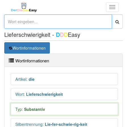
Toggle
navigati
Lieferschwierigkeit -
D
D
D
Easy
Wortinformationen
Wortinformationen
Artikel
:
die
Wort
:
Lieferschwierigkeit
Typ:
Substantiv
Silbentrennung
:
Lie•fer•schwie•rig•keit