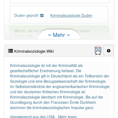
Duden geprüft:
Kriminalsoziologie Duden
×
Wörter, die mit "-
ie
" enden, haben fast immer
Mehr
Artikel:
die
.
Kriminalsoziologie Wiki
DER:
41
Ausnahmen
Beispiele
DIE:
4 354
Kriminalsoziologie ist mit der Kriminalität als
gesellschaftlicher Erscheinung befasst. Die
DAS:
34
Ausnahmen
Beispiele
Kriminalsoziologie gilt in Deutschland als ein Teilbereich der
Soziologie und eine Bezugswissenschaft der Kriminologie.
Im Selbstverständnis der angloamerikanischen Kriminologie
PowerIndex:
2
und der deutschen Kritischen Kriminologie ist
Kriminalsoziologie identisch mit Kriminologie. Bis auf die
Grundlegung durch den Franzosen Émile Durkheim
Häufigkeit: 2 von 10
stammen die kriminalsoziologischen Impulse ganz
überwiegend aus den USA.
Mehr lesen
Wörter mit Endung
-kriminalsoziologie
: 1