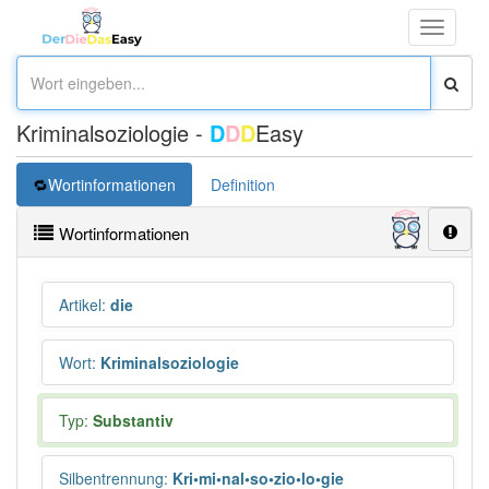
Toggle
navigati
Kriminalsoziologie -
D
D
D
Easy
Wortinformationen
Definition
Wortinformationen
Artikel
:
die
Wort
:
Kriminalsoziologie
Typ:
Substantiv
Silbentrennung
:
Kri•mi•nal•so•zio•lo•gie