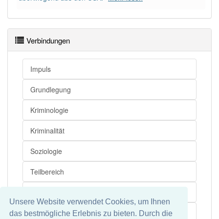
Wörter mit Endung
-kriminalsoziologie
aber mit
einem anderen Artikel
die
: 0
Verbindungen
89% unserer Spielapp-Nutzer haben den Artikel
Impuls
korrekt erraten.
Grundlegung
Kriminologie
Kriminalität
Soziologie
Teilbereich
Erscheinung
Unsere Website verwendet Cookies, um Ihnen
Selbstverständnis
das bestmögliche Erlebnis zu bieten. Durch die