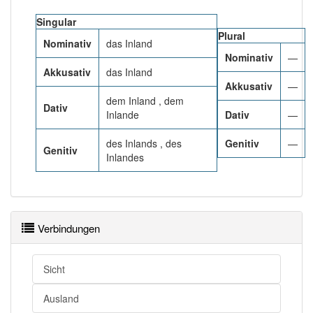
Singular
Häufigkeit: 6 von 10
Plural
Nominativ
das Inland
Nominativ
—
Wörter mit Endung
-inland
: 3
Akkusativ
das Inland
Akkusativ
—
dem Inland , dem
Wörter mit Endung
-inland
aber mit einem anderen
Dativ
Inlande
Dativ
—
Artikel
das
: 0
des Inlands , des
Genitiv
—
Genitiv
98% unserer Spielapp-Nutzer haben den Artikel
Inlandes
korrekt erraten.
Verbindungen
Sicht
Ausland