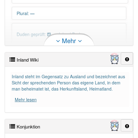
Plural
:
—
Duden geprüft:
Inland Duden
Mehr
Inland Wiktionary
Inland Wiki
×
Wörter, die mit "-
land
" enden, haben fast immer
Artikel:
das
.
Inland steht im Gegensatz zu Ausland und bezeichnet aus
Sicht der sprechenden Person das eigene Land, in dem
man beheimatet ist, das Herkunftsland, Heimatland.
DER:
8
Ausnahmen
Beispiele
Mehr lesen
DIE:
1
Ausnahmen
Beispiele
DAS:
193
Konjunktion
PowerIndex:
19