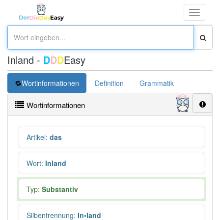
Toggle
navigati
Inland -
D
D
D
Easy
Wortinformationen
Definition
Grammatik
Übersetz
Wortinformationen
Artikel
:
das
Wort
:
Inland
Typ:
Substantiv
Silbentrennung
:
In•land