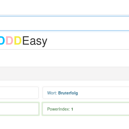
Easy
D
D
D
Wort
:
Bruterfolg
PowerIndex:
1