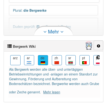
Plural
:
die Bergwerke
Duden geprüft:
Bergwerk Duden
Mehr
Bergwerk Wiktionary
Bergwerk Wiki
×
Wörter, die mit "-
werk
" enden, haben fast immer
Artikel:
das
.
ay
arz
ar
de
zh
sr
pt
pl
Als Bergwerk werden alle über- und untertägigen
DER:
1
Ausnahmen
Betriebseinrichtungen und -anlagen an einem Standort zur
Beispiele
Gewinnung, Förderung und Aufbereitung von
DIE:
0
Bodenschätzen bezeichnet. Bergwerke werden auch Grube
DAS:
327
oder Zeche genannt.
Mehr lesen
PowerIndex:
243