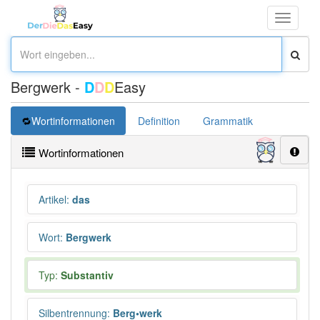
Toggle
navigati
Bergwerk -
D
D
D
Easy
Wortinformationen
Definition
Grammatik
Synonym
Wortinformationen
Artikel
:
das
Wort
:
Bergwerk
Typ:
Substantiv
Silbentrennung
:
Berg•werk