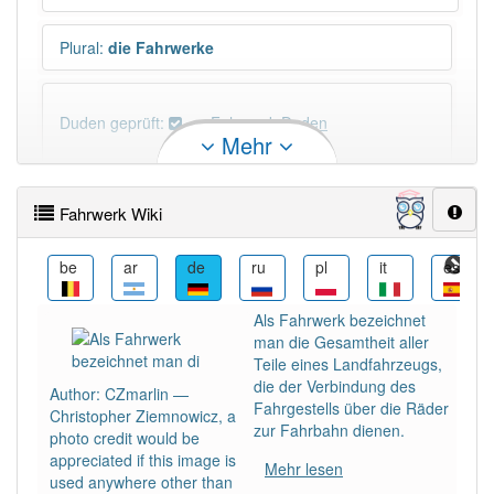
Plural
:
die Fahrwerke
Duden geprüft:
Fahrwerk Duden
Mehr
Fahrwerk Wiktionary
Fahrwerk Wiki
×
Wörter, die mit "-
werk
" enden, haben fast immer
Artikel:
das
.
uk
be
ar
de
ru
pl
it
es
Als Fahrwerk bezeichnet
DER:
1
Ausnahmen
man die Gesamtheit aller
Beispiele
Teile eines Landfahrzeugs,
DIE:
0
die der Verbindung des
Author: CZmarlin —
DAS:
327
Fahrgestells über die Räder
Christopher Ziemnowicz, a
zur Fahrbahn dienen.
photo credit would be
PowerIndex:
49
appreciated if this image is
Mehr lesen
used anywhere other than