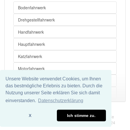
Bodenfahrwerk
Drehgestellfahrwerk
Handfahrwerk
Hauptfahrwerk
Katzfahrwerk
Motorfahrwerk
Unsere Website verwendet Cookies, um Ihnen
Obergurtfahrwerk
das bestmögliche Erlebnis zu bieten. Durch die
Raupenfahrwerk
Nutzung unserer Seite erklären Sie sich damit
Mehr
einverstanden.
Datenschutzerklärung
Rollfahrwerk
Impressum
Datenschutz
X
Ich stimme zu.
Wir übernehmen keine Garantie und keine Haftung für die
Untergurtfahrwerk
Richtigkeit und Vollständigkeit dieser Seite. DDDEasy 2024
Zweischienenobergurtfahrwerk