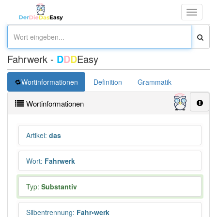
Toggle
navigati
Fahrwerk -
D
D
D
Easy
Wortinformationen
Definition
Grammatik
Übersetz
Wortinformationen
Artikel
:
das
Wort
:
Fahrwerk
Typ:
Substantiv
Silbentrennung
:
Fahr•werk