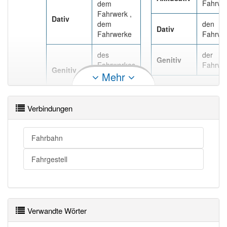
Fahrwe
dem
Fahrwerk ,
Dativ
dem
den
Dativ
Fahrwerke
Fahrwe
des
der
Genitiv
Fahrwerkes
Fahrwe
Genitiv
Mehr
, des
Fahrwerks
Verbindungen
Fahrbahn
Fahrgestell
Verwandte Wörter