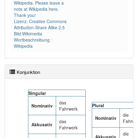
Wikipedia. Please leave a
Häufigkeit: 4 von 10
note at Wikipedia here.
Thank you!
Lizenz: Creative Commons
Wörter mit Endung
-fahrwerk
: 1
Attribution-Share Alike 2.5
Bild:Wikimedia
Wörter mit Endung
-fahrwerk
aber mit einem
Wortbeschreibung :
anderen Artikel
das
: 0
Wikipedia
97% unserer Spielapp-Nutzer haben den Artikel
korrekt erraten.
Konjunktion
Singular
das
Plural
Nominativ
Fahrwerk
die
Nominativ
Fahrwe
das
Akkusativ
Fahrwerk
die
Akkusativ