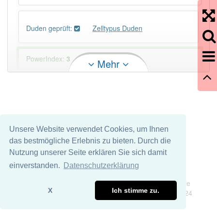
Duden geprüft:
Zelltypus Duden
PowerIndex:
3
Mehr
Häufigkeit: 2 von 10
Wörter mit Endung
-zelltypus
: 1
Unsere Website verwendet Cookies, um Ihnen
Wörter mit Endung
-zelltypus
aber mit einem
das bestmögliche Erlebnis zu bieten. Durch die
anderen Artikel
der
: 0
Nutzung unserer Seite erklären Sie sich damit
einverstanden.
Datenschutzerklärung
Das Wort wird häufig verwendet im Bereich
Impressum
Datenschutz
Biologie
Wir übernehmen keine Garantie und keine Haftung für die
X
Ich stimme zu.
Richtigkeit und Vollständigkeit dieser Seite. DDDEasy 2024
99% unserer Spielapp-Nutzer haben den Artikel
korrekt erraten.