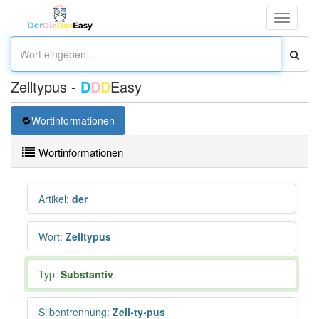
Toggle
navigati
Zelltypus -
D
D
D
Easy
Wortinformationen
Wortinformationen
Artikel
:
der
Wort
:
Zelltypus
Typ:
Substantiv
Silbentrennung
:
Zell•ty•pus