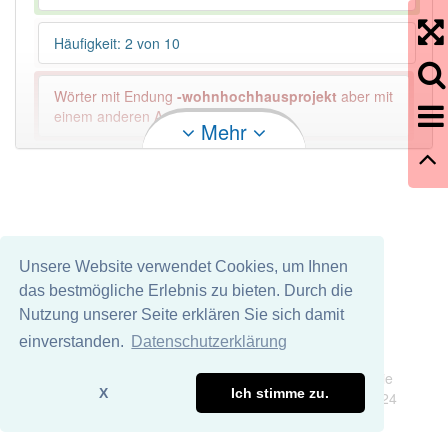
Häufigkeit: 2 von 10
Wörter mit Endung
-wohnhochhausprojekt
aber mit
einem anderen Artikel: -1
Mehr
97% unserer Spielapp-Nutzer haben den Artikel
korrekt erraten.
Unsere Website verwendet Cookies, um Ihnen
das bestmögliche Erlebnis zu bieten. Durch die
Nutzung unserer Seite erklären Sie sich damit
einverstanden.
Datenschutzerklärung
Impressum
Datenschutz
Wir übernehmen keine Garantie und keine Haftung für die
X
Ich stimme zu.
Richtigkeit und Vollständigkeit dieser Seite. DDDEasy 2024