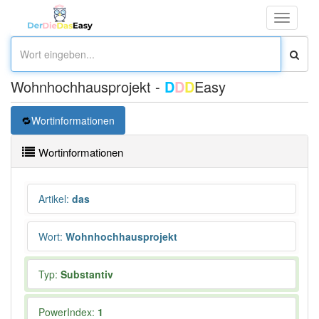
Toggle
navigati
Wohnhochhausprojekt -
D
D
D
Easy
Wortinformationen
Wortinformationen
Artikel
:
das
Wort
:
Wohnhochhausprojekt
Typ:
Substantiv
PowerIndex:
1