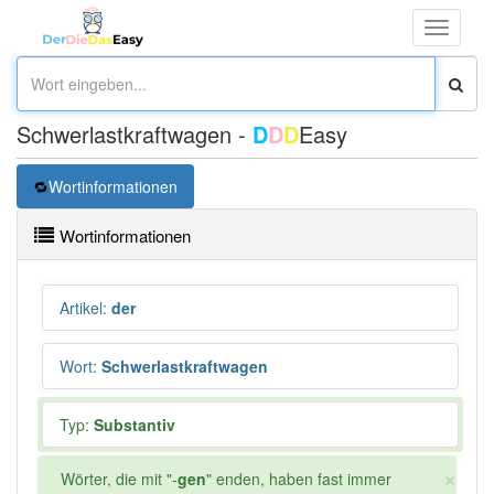
Toggle
navigati
Schwerlastkraftwagen -
D
D
D
Easy
Wortinformationen
Wortinformationen
Artikel
:
der
Wort
:
Schwerlastkraftwagen
Typ:
Substantiv
×
Wörter, die mit "-
gen
" enden, haben fast immer