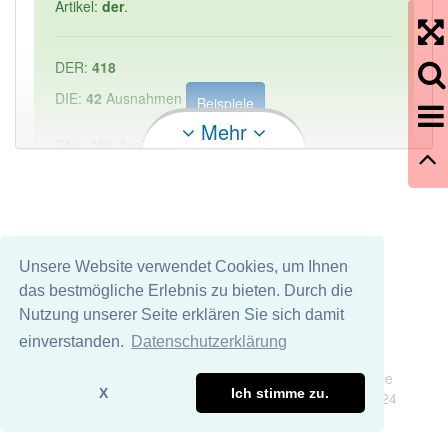
Artikel:
der
.
DER:
418
DIE:
42
Ausnahmen
Beispiele
Mehr
DAS:
198
Ausnahmen
Beispiele
PowerIndex:
1
Häufigkeit: 2 von 10
Unsere Website verwendet Cookies, um Ihnen
das bestmögliche Erlebnis zu bieten. Durch die
Wörter mit Endung
-schwerlastkraftwagen
aber mit
Nutzung unserer Seite erklären Sie sich damit
einem anderen Artikel: -1
einverstanden.
Datenschutzerklärung
Impressum
Datenschutz
Wir übernehmen keine Garantie und keine Haftung für die
91% unserer Spielapp-Nutzer haben den Artikel
X
Ich stimme zu.
Richtigkeit und Vollständigkeit dieser Seite. DDDEasy 2024
korrekt erraten.