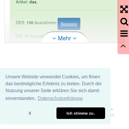
Artikel:
das
.
DER:
156
Ausnahmen
Beispiele
DIE:
31
Ausnahmen
Mehr
Beispiele
DAS:
1 284
PowerIndex:
1
Häufigkeit: 2 von 10
Unsere Website verwendet Cookies, um Ihnen
das bestmögliche Erlebnis zu bieten. Durch die
Wörter mit Endung
-materialkennzeichen
aber mit
Nutzung unserer Seite erklären Sie sich damit
einem anderen Artikel: -1
einverstanden.
Datenschutzerklärung
Impressum
Datenschutz
Wir übernehmen keine Garantie und keine Haftung für die
86% unserer Spielapp-Nutzer haben den Artikel
X
Ich stimme zu.
Richtigkeit und Vollständigkeit dieser Seite. DDDEasy 2024
korrekt erraten.