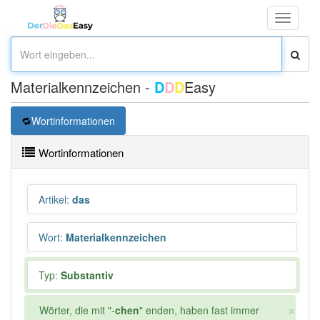
Toggle
navigati
Materialkennzeichen -
D
D
D
Easy
Wortinformationen
Wortinformationen
Artikel
:
das
Wort
:
Materialkennzeichen
Typ:
Substantiv
×
Wörter, die mit "-
chen
" enden, haben fast immer