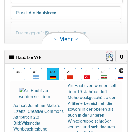
Plural
:
die Haubitzen
Duden geprüft:
Haubitze Duden
Mehr
Haubitze Wiktionary
Haubitze Wiki
PowerIndex:
25
az
ast
ar
de
zh
tr
sr
ru
Häufigkeit: 4 von 10
Als Haubitzen werden seit
dem 19. Jahrhundert
Wörter mit Endung
-haubitze
: 2
Mehrzweckgeschütze der
Artillerie bezeichnet, die
Author: Jonathan Mallard
sowohl in der oberen als
Lizenz: Creative Commons
Wörter mit Endung
-haubitze
aber mit einem
auch in der unteren
Attribution 2.0
anderen Artikel
die
: 0
Winkelgruppe schießen
Bild:Wikimedia
können und sich dadurch
Wortbeschreibung :