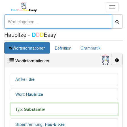
Toggle
navigati
Haubitze -
D
D
D
Easy
Wortinformationen
Definition
Grammatik
Übersetz
Wortinformationen
Artikel
:
die
Wort
:
Haubitze
Typ:
Substantiv
Silbentrennung
:
Hau•bit•ze