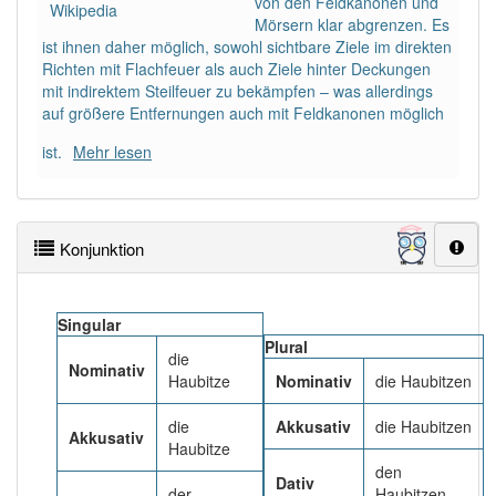
von den Feldkanonen und
Das Wort wird häufig verwendet im Bereich
Militär
Wikipedia
Mörsern klar abgrenzen. Es
ist ihnen daher möglich, sowohl sichtbare Ziele im direkten
87% unserer Spielapp-Nutzer haben den Artikel
Richten mit Flachfeuer als auch Ziele hinter Deckungen
korrekt erraten.
mit indirektem Steilfeuer zu bekämpfen – was allerdings
auf größere Entfernungen auch mit Feldkanonen möglich
ist.
Mehr lesen
Konjunktion
Singular
Plural
die
Nominativ
Haubitze
Nominativ
die Haubitzen
die
Akkusativ
die Haubitzen
Akkusativ
Haubitze
den
Dativ
der
Haubitzen