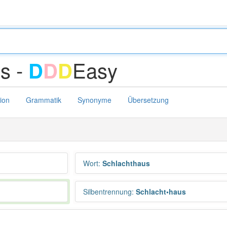
s -
Easy
D
D
D
tion
Grammatik
Synonyme
Übersetzung
Wort
:
Schlachthaus
Silbentrennung
:
Schlacht•haus