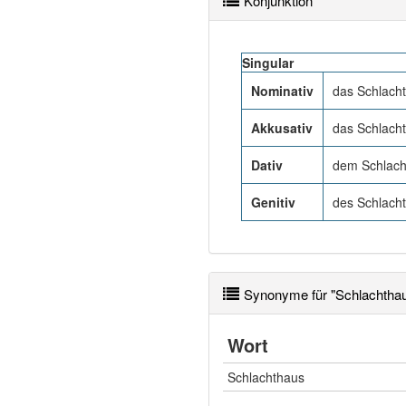
Konjunktion
Singular
Nominativ
das Schlach
Akkusativ
das Schlach
Dativ
dem Schlach
Genitiv
des Schlach
Synonyme für "Schlachtha
Wort
Schlachthaus