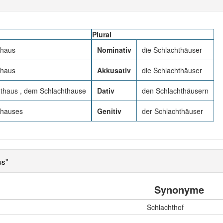
Plural
thaus
Nominativ
die Schlachthäuser
thaus
Akkusativ
die Schlachthäuser
thaus , dem Schlachthause
Dativ
den Schlachthäusern
thauses
Genitiv
der Schlachthäuser
us"
Synonyme
Schlachthof