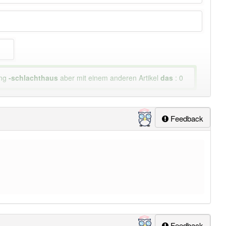
ung
-schlachthaus
aber mit einem anderen Artikel
das
: 0
Feedback
Feedback