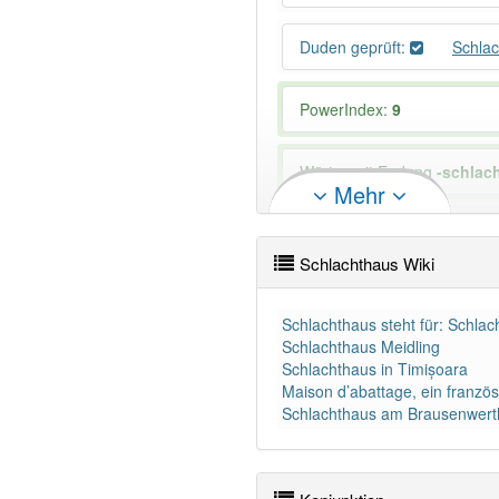
Duden geprüft:
Schla
PowerIndex:
9
Wörter mit Endung
-schlac
Mehr
97% unserer Spielapp-Nutzer
Schlachthaus Wiki
Schlachthaus steht für: Schla
Schlachthaus Meidling
Schlachthaus in Timișoara
Maison d’abattage, ein franzö
Schlachthaus am Brausenwerth,