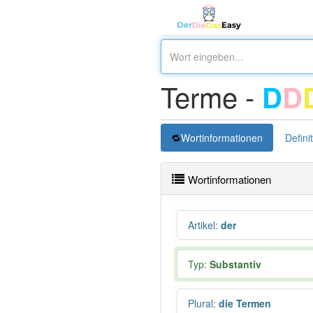
Terme -
D
D
Wortinformationen
Defini
Wortinformationen
Artikel
:
der
Typ:
Substantiv
Plural
:
die Termen