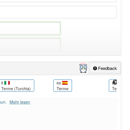
äufig verwendet im Bereich
veraltet
Feedback
it
es
en
Terme (Turchia)
Terme
Terme
sun.
Mehr lesen