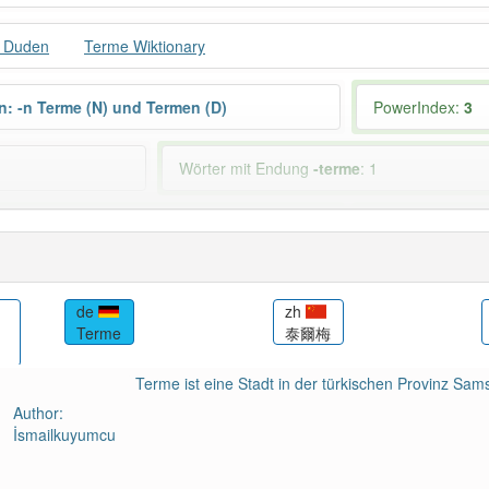
 Duden
Terme Wiktionary
n: -n Terme (N) und Termen (D)
PowerIndex:
3
Wörter mit Endung
-terme
: 1
ber mit einem anderen Artikel
der
: 0
Das Wort wird h
 haben den Artikel korrekt erraten.
de
zh
Terme
泰爾梅
Terme ist eine Stadt in der türkischen Provinz Sam
Author:
İsmailkuyumcu