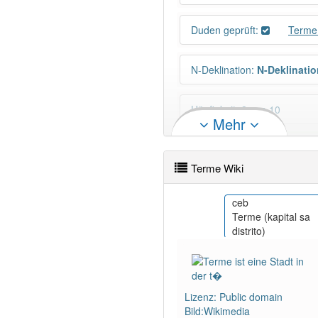
Duden geprüft:
Terme
N-Deklination
:
N-Deklinatio
Häufigkeit: 2 von 10
Mehr
Wörter mit Endung
-terme
a
Terme Wiki
99% unserer Spielapp-Nutzer
fa
ceb
ترمه (شهر)
ت)
Terme (kapital sa
distrito)
Lizenz: Public domain
Bild:Wikimedia