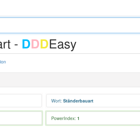
rt -
Easy
D
D
D
tion
Wort
:
Ständerbauart
PowerIndex:
1