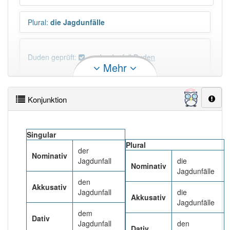
Plural
:
die Jagdunfälle
Duden geprüft:
Jagdunfall Duden
Mehr
Jagdunfall Wiktionary
Konjunktion
PowerIndex:
5
Singular
Häufigkeit: 4 von 10
Plural
der
Nominativ
Jagdunfall
die
Nominativ
Wörter mit Endung
-jagdunfall
: 1
Jagdunfälle
den
Akkusativ
Jagdunfall
die
Wörter mit Endung
-jagdunfall
aber mit einem
Akkusativ
Jagdunfälle
anderen Artikel
der
: 0
dem
Dativ
Jagdunfall
den
Dativ