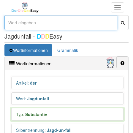
Toggle
navigati
Jagdunfall -
D
D
D
Easy
Wortinformationen
Grammatik
Wortinformationen
Artikel
:
der
Wort
:
Jagdunfall
Typ:
Substantiv
Silbentrennung
:
Jagd•un•fall