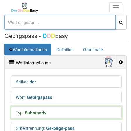
Toggle
navigati
Gebirgspass -
D
D
D
Easy
Wortinformationen
Definition
Grammatik
Synonym
Wortinformationen
Artikel
:
der
Wort
:
Gebirgspass
Typ:
Substantiv
Silbentrennung
:
Ge•birgs•pass