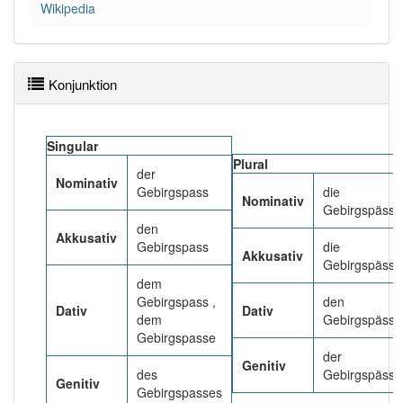
85% unserer Spielapp-Nutzer haben den Artikel
Wikipedia
korrekt erraten.
Konjunktion
Singular
Plural
der
Nominativ
Gebirgspass
die
Nominativ
Gebirgspässe
den
Akkusativ
Gebirgspass
die
Akkusativ
Gebirgspässe
dem
Gebirgspass ,
den
Dativ
Dativ
dem
Gebirgspässe
Gebirgspasse
der
Genitiv
des
Gebirgspässe
Genitiv
Gebirgspasses