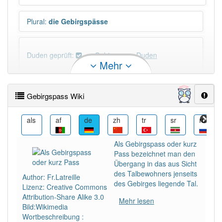
Plural
:
die Gebirgspässe
Duden geprüft:
Gebirgspass Duden
Mehr
Gebirgspass Wiktionary
Gebirgspass Wiki
PowerIndex:
3
an
als
af
de
zh
tr
sr
ru
Häufigkeit: 4 von 10
Als Gebirgspass oder kurz
Pass bezeichnet man den
Wörter mit Endung
-gebirgspass
: 1
Übergang in das aus Sicht
des Talbewohners jenseits
Author: Fr.Latreille
des Gebirges liegende Tal.
Lizenz: Creative Commons
Wörter mit Endung
-gebirgspass
aber mit einem
Attribution-Share Alike 3.0
anderen Artikel
der
: 0
Mehr lesen
Bild:Wikimedia
Wortbeschreibung :