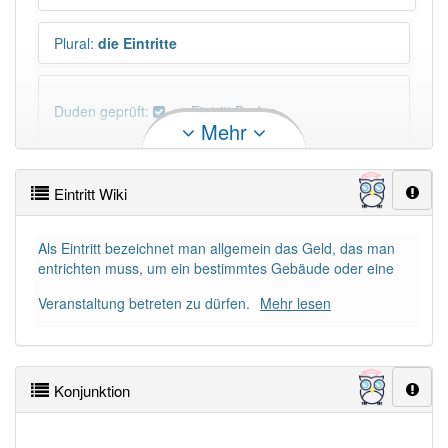
Plural
:
die Eintritte
Duden geprüft:
Eintritt Duden
Mehr
Eintritt Wiktionary
Eintritt Wiki
×
Wörter, die mit "-
itt
" enden, haben fast immer
Artikel:
der
.
Als Eintritt bezeichnet man allgemein das Geld, das man
entrichten muss, um ein bestimmtes Gebäude oder eine
DER:
243
Veranstaltung betreten zu dürfen.
Mehr lesen
DIE:
0
DAS:
2
Ausnahmen
Beispiele
Konjunktion
PowerIndex:
463