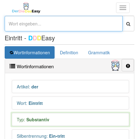
Toggle
navigati
Eintritt -
D
D
D
Easy
Wortinformationen
Definition
Grammatik
Synonym
Wortinformationen
Artikel
:
der
Wort
:
Eintritt
Typ:
Substantiv
Silbentrennung
:
Ein•tritt