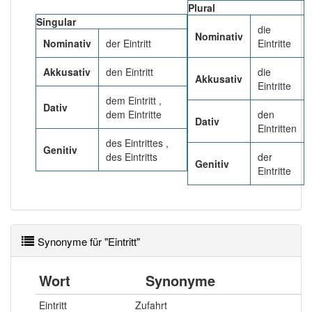
Plural
Häufigkeit: 6 von 10
Singular
die
Nominativ
Nominativ
der Eintritt
Eintritte
Wörter mit Endung
-eintritt
: 7
Akkusativ
den Eintritt
die
Akkusativ
Wörter mit Endung
-eintritt
aber mit einem anderen
Eintritte
Artikel
der
: 0
dem Eintritt ,
Dativ
dem Eintritte
den
Dativ
Eintritten
87% unserer Spielapp-Nutzer haben den Artikel
des Eintrittes ,
korrekt erraten.
Genitiv
des Eintritts
der
Genitiv
Eintritte
Synonyme für "Eintritt"
Wort
Synonyme
Eintritt
Zufahrt