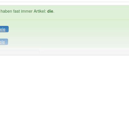
 haben fast immer Artikel:
die
.
ele
ele
Häufigkeit: 4 von 10
ritik
: 1
Wörter mit End
 haben den Artikel korrekt erraten.