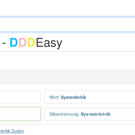
 -
Easy
D
D
D
Wort
:
Systemkritik
Silbentrennung
:
Sys•tem•kri•tik
kritik Duden