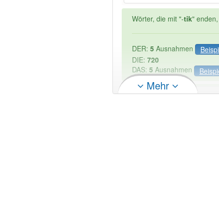
Wörter, die mit "-
tik
" enden,
DER:
5
Ausnahmen
Beispi
DIE:
720
DAS:
5
Ausnahmen
Beispi
Mehr
PowerIndex:
9
Wörter mit Endung
-systemk
90% unserer Spielapp-Nutzer