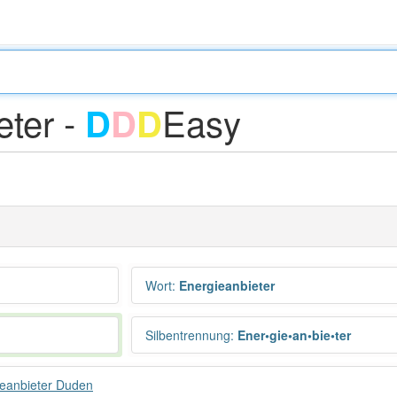
eter -
Easy
D
D
D
Wort
:
Energieanbieter
Silbentrennung
:
Ener•gie•an•bie•ter
eanbieter Duden