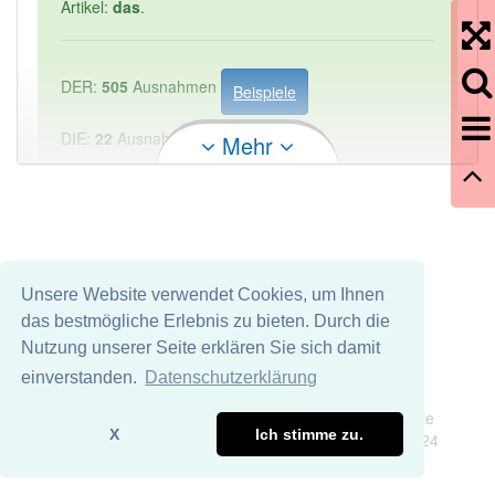
Artikel:
das
.
DER:
505
Ausnahmen
Beispiele
DIE:
22
Ausnahmen
Mehr
Beispiele
DAS:
1 814
PowerIndex:
1
Häufigkeit: 2 von 10
Unsere Website verwendet Cookies, um Ihnen
das bestmögliche Erlebnis zu bieten. Durch die
Wörter mit Endung
-filterkriterium
aber mit einem
Nutzung unserer Seite erklären Sie sich damit
anderen Artikel: -1
einverstanden.
Datenschutzerklärung
Impressum
Datenschutz
Wir übernehmen keine Garantie und keine Haftung für die
90% unserer Spielapp-Nutzer haben den Artikel
X
Ich stimme zu.
Richtigkeit und Vollständigkeit dieser Seite. DDDEasy 2024
korrekt erraten.