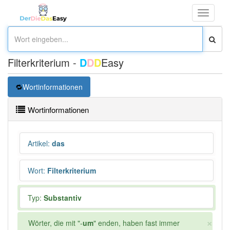
Toggle
navigati
Filterkriterium -
D
D
D
Easy
Wortinformationen
Wortinformationen
Artikel
:
das
Wort
:
Filterkriterium
Typ:
Substantiv
×
Wörter, die mit "-
um
" enden, haben fast immer