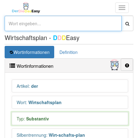
Toggle
navigati
Wirtschaftsplan -
D
D
D
Easy
Wortinformationen
Definition
Wortinformationen
Artikel
:
der
Wort
:
Wirtschaftsplan
Typ:
Substantiv
Silbentrennung
:
Wirt•schafts•plan