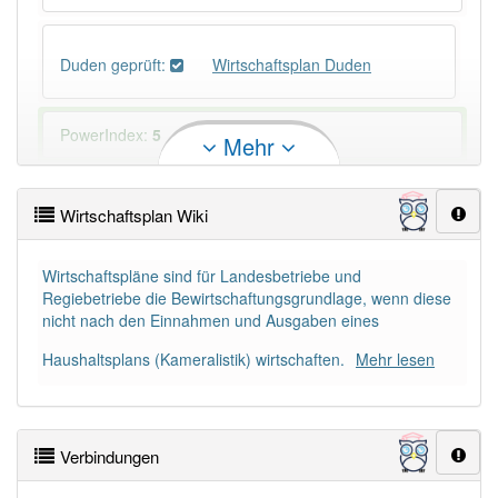
Duden geprüft:
Wirtschaftsplan Duden
PowerIndex:
5
Mehr
Häufigkeit: 4 von 10
Wirtschaftsplan Wiki
Wörter mit Endung
-wirtschaftsplan
: 2
Wirtschaftspläne sind für Landesbetriebe und
Regiebetriebe die Bewirtschaftungsgrundlage, wenn diese
Wörter mit Endung
-wirtschaftsplan
aber mit einem
nicht nach den Einnahmen und Ausgaben eines
anderen Artikel
der
: 0
Haushaltsplans (Kameralistik) wirtschaften.
Mehr lesen
89% unserer Spielapp-Nutzer haben den Artikel
korrekt erraten.
Verbindungen