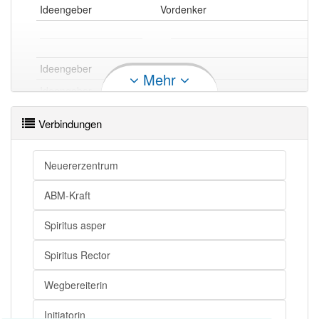
Ideengeber
Vordenker
Ideengeber
Initiator
Mehr
Ideengeber
Chefstratege
Ideengeber
treibende Kraft
Verbindungen
Ideengeber
Spiritus Rector
Neuererzentrum
Ideengeber openthesaurus
ABM-Kraft
Spiritus asper
Spiritus Rector
Wegbereiterin
Initiatorin