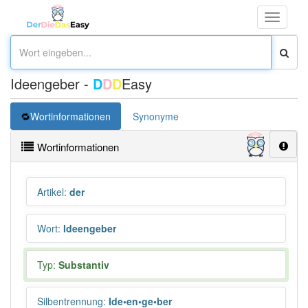
Toggle
navigati
Ideengeber -
D
D
D
Easy
Wortinformationen
Synonyme
Wortinformationen
Artikel
:
der
Wort
:
Ideengeber
Typ:
Substantiv
Silbentrennung
:
Ide•en•ge•ber