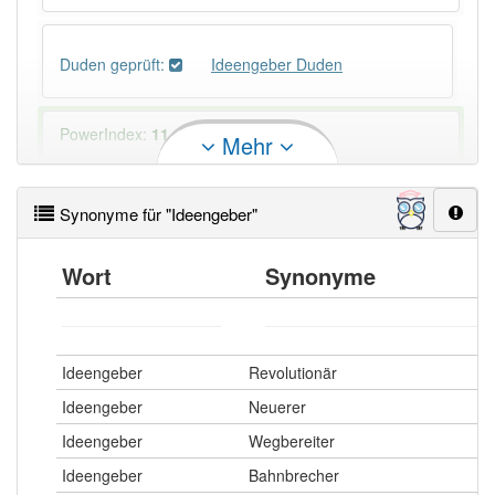
Duden geprüft:
Ideengeber Duden
PowerIndex:
11
Mehr
Häufigkeit: 4 von 10
Synonyme für "Ideengeber"
Wörter mit Endung
-ideengeber
: 1
Wort
Synonyme
Wörter mit Endung
-ideengeber
aber mit einem
anderen Artikel
der
: 0
Ideengeber
Revolutionär
90% unserer Spielapp-Nutzer haben den Artikel
Ideengeber
Neuerer
korrekt erraten.
Ideengeber
Wegbereiter
Ideengeber
Bahnbrecher