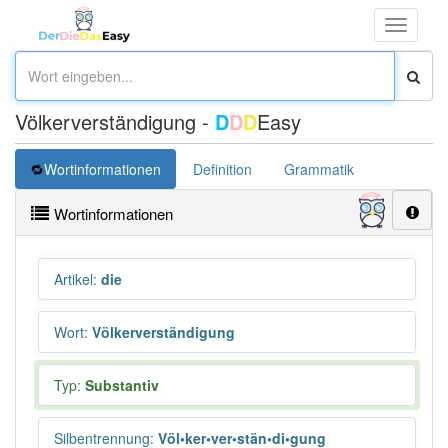
Toggle
navigati
Völkerverständigung -
D
D
D
Easy
Wortinformationen
Definition
Grammatik
Übersetz
Wortinformationen
Artikel
:
die
Wort
:
Völkerverständigung
Typ:
Substantiv
Silbentrennung
:
Völ•ker•ver•stän•di•gung