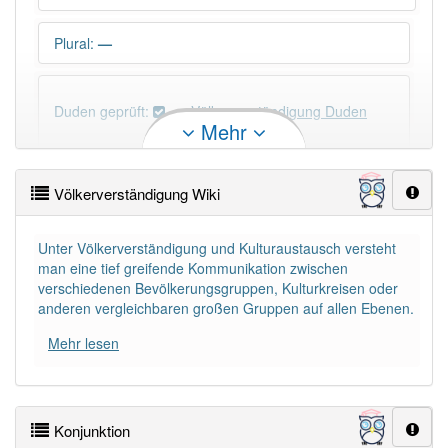
Plural
:
—
Duden geprüft:
Völkerverständigung Duden
Mehr
Völkerverständigung Wiktionary
Völkerverständigung Wiki
×
Wörter, die mit "-
ung
" enden, haben fast immer
Artikel:
die
.
Unter Völkerverständigung und Kulturaustausch versteht
man eine tief greifende Kommunikation zwischen
verschiedenen Bevölkerungsgruppen, Kulturkreisen oder
DER:
127
Ausnahmen
anderen vergleichbaren großen Gruppen auf allen Ebenen.
Beispiele
Mehr lesen
DIE:
11 043
DAS:
2
Ausnahmen
Beispiele
Konjunktion
PowerIndex:
3