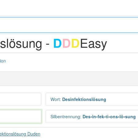
nslösung -
Easy
D
D
D
tion
Wort
:
Desinfektionslösung
Silbentrennung
:
Des•in•fek•ti•ons•lö•sung
ektionslösung Duden