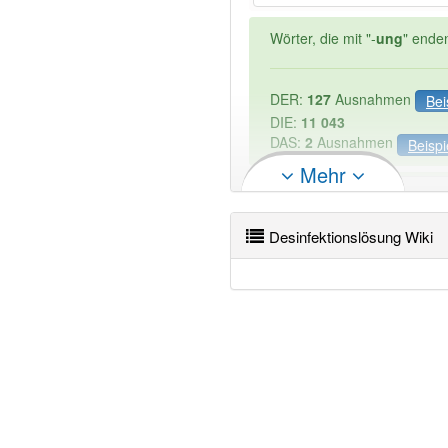
Wörter, die mit "-
ung
" ende
DER:
127
Ausnahmen
Bei
DIE:
11 043
DAS:
2
Ausnahmen
Beispi
Mehr
PowerIndex:
2
Desinfektionslösung Wiki
Wörter mit Endung
-desinf
87% unserer Spielapp-Nutzer