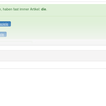
n, haben fast immer Artikel:
die
.
spiele
ele
Häufigkeit: 2 von 10
ektionslösung
: 1
Wörter mit End
die
: 0
 haben den Artikel korrekt erraten.