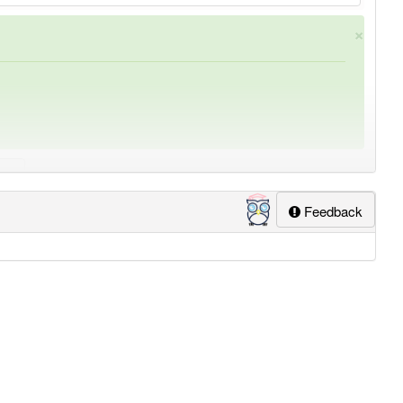
×
Feedback
ung
-desinfektionslösung
aber mit einem anderen Artikel