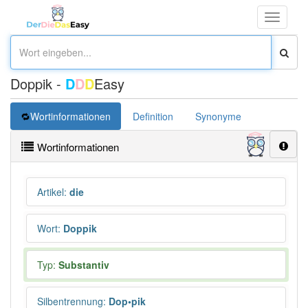
Toggle
navigati
Doppik -
D
D
D
Easy
Wortinformationen
Definition
Synonyme
Wortinformationen
Artikel
:
die
Wort
:
Doppik
Typ:
Substantiv
Silbentrennung
:
Dop•pik