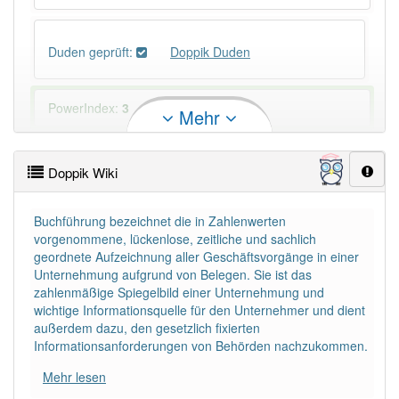
Duden geprüft:
Doppik Duden
PowerIndex:
3
Mehr
Häufigkeit: 4 von 10
Doppik Wiki
Wörter mit Endung
-doppik
: 1
Buchführung bezeichnet die in Zahlenwerten
vorgenommene, lückenlose, zeitliche und sachlich
Wörter mit Endung
-doppik
aber mit einem anderen
geordnete Aufzeichnung aller Geschäftsvorgänge in einer
Artikel
die
: 0
Unternehmung aufgrund von Belegen. Sie ist das
zahlenmäßige Spiegelbild einer Unternehmung und
wichtige Informationsquelle für den Unternehmer und dient
85% unserer Spielapp-Nutzer haben den Artikel
außerdem dazu, den gesetzlich fixierten
korrekt erraten.
Informationsanforderungen von Behörden nachzukommen.
Mehr lesen