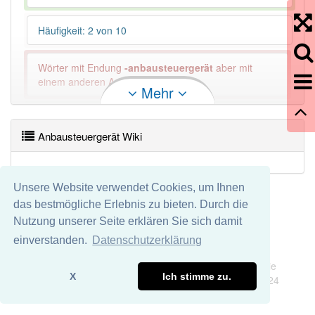
Häufigkeit: 2 von 10
Wörter mit Endung
-anbausteuergerät
aber mit
einem anderen Artikel: -1
Mehr
89% unserer Spielapp-Nutzer haben den Artikel
korrekt erraten.
Anbausteuergerät Wiki
Unsere Website verwendet Cookies, um Ihnen
das bestmögliche Erlebnis zu bieten. Durch die
Nutzung unserer Seite erklären Sie sich damit
einverstanden.
Datenschutzerklärung
Impressum
Datenschutz
Wir übernehmen keine Garantie und keine Haftung für die
X
Ich stimme zu.
Richtigkeit und Vollständigkeit dieser Seite. DDDEasy 2024