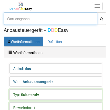
Toggle
navigati
Anbausteuergerät -
D
D
D
Easy
Wortinformationen
Definition
Wortinformationen
Artikel
:
das
Wort
:
Anbausteuergerät
Typ:
Substantiv
PowerIndex:
1