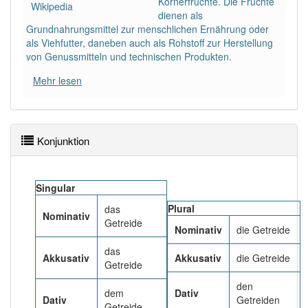
Körnerfrüchte. Die Früchte
99% unserer Spielapp-Nutzer haben den Artikel
Wikipedia
dienen als
korrekt erraten.
Grundnahrungsmittel zur menschlichen Ernährung oder
als Viehfutter, daneben auch als Rohstoff zur Herstellung
von Genussmitteln und technischen Produkten.
Mehr lesen
Konjunktion
Singular
Plural
das
Nominativ
Getreide
Nominativ
die Getreide
das
Akkusativ
Akkusativ
die Getreide
Getreide
den
dem
Dativ
Dativ
Getreiden
Getreide