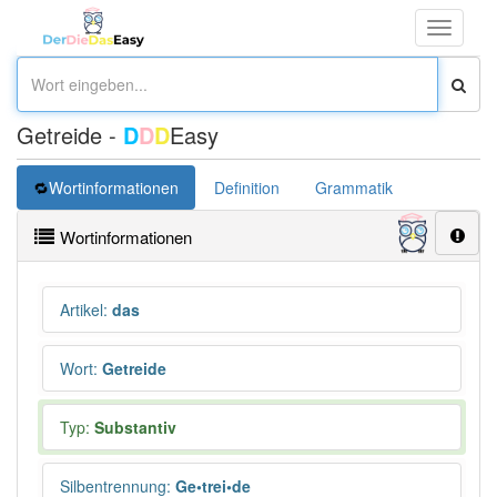
Toggle
navigati
Getreide -
D
D
D
Easy
Wortinformationen
Definition
Grammatik
Synonym
Wortinformationen
Artikel
:
das
Wort
:
Getreide
Typ:
Substantiv
Silbentrennung
:
Ge•trei•de