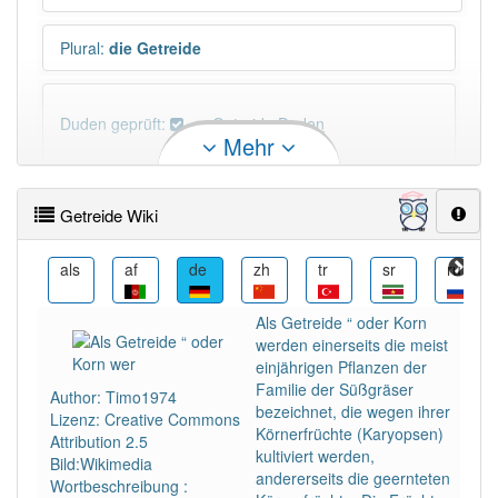
Plural
:
die Getreide
Duden geprüft:
Getreide Duden
Mehr
Getreide Wiktionary
Getreide Wiki
PowerIndex:
45
als
af
de
zh
tr
sr
ru
ro
Häufigkeit: 4 von 10
Als Getreide “ oder Korn
werden einerseits die meist
Wörter mit Endung
-getreide
: 11
einjährigen Pflanzen der
Familie der Süßgräser
Author: Timo1974
bezeichnet, die wegen ihrer
Lizenz: Creative Commons
Wörter mit Endung
-getreide
aber mit einem anderen
Körnerfrüchte (Karyopsen)
Attribution 2.5
Artikel
das
: 0
kultiviert werden,
Bild:Wikimedia
andererseits die geernteten
Wortbeschreibung :