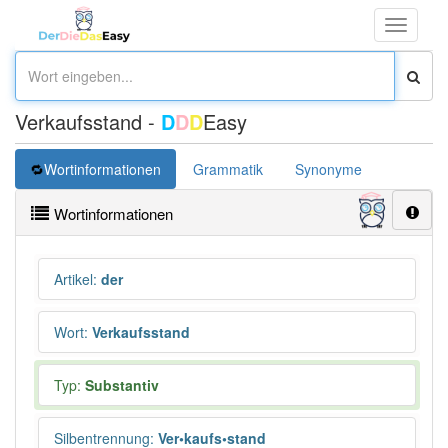
Toggle
navigati
Verkaufsstand -
D
D
D
Easy
Wortinformationen
Grammatik
Synonyme
Überset
Wortinformationen
Artikel
:
der
Wort
:
Verkaufsstand
Typ:
Substantiv
Silbentrennung
:
Ver•kaufs•stand