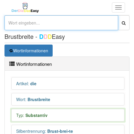
Toggle
navigati
Brustbreite -
D
D
D
Easy
Wortinformationen
Wortinformationen
Artikel
:
die
Wort
:
Brustbreite
Typ:
Substantiv
Silbentrennung
:
Brust•brei•te