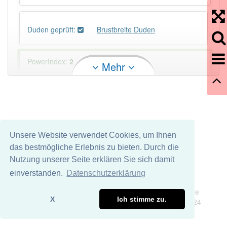
Duden geprüft:
Brustbreite Duden
PowerIndex:
2
Mehr
Häufigkeit: 2 von 10
Wörter mit Endung
-brustbreite
: 1
Unsere Website verwendet Cookies, um Ihnen
Wörter mit Endung
-brustbreite
aber mit einem
das bestmögliche Erlebnis zu bieten. Durch die
anderen Artikel
die
: 0
Nutzung unserer Seite erklären Sie sich damit
einverstanden.
Datenschutzerklärung
91% unserer Spielapp-Nutzer haben den Artikel
Impressum
Datenschutz
korrekt erraten.
Wir übernehmen keine Garantie und keine Haftung für die
X
Ich stimme zu.
Richtigkeit und Vollständigkeit dieser Seite. DDDEasy 2024