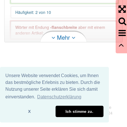
Häufigkeit: 2 von 10
Wörter mit Endung
-flanschbreite
aber mit einem
anderen Artikel: -1
Mehr
99% unserer Spielapp-Nutzer haben den Artikel
korrekt erraten.
Unsere Website verwendet Cookies, um Ihnen
das bestmögliche Erlebnis zu bieten. Durch die
Nutzung unserer Seite erklären Sie sich damit
einverstanden.
Datenschutzerklärung
Impressum
Datenschutz
Wir übernehmen keine Garantie und keine Haftung für die
X
Ich stimme zu.
Richtigkeit und Vollständigkeit dieser Seite. DDDEasy 2024