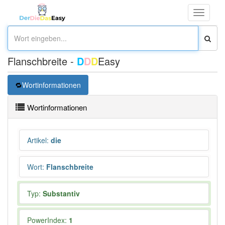
Toggle
navigati
Flanschbreite -
D
D
D
Easy
Wortinformationen
Wortinformationen
Artikel
:
die
Wort
:
Flanschbreite
Typ:
Substantiv
PowerIndex:
1