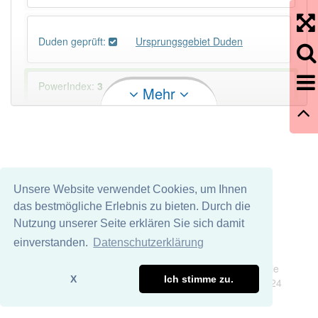
Duden geprüft:
Ursprungsgebiet Duden
PowerIndex:
3
Mehr
Häufigkeit: 4 von 10
Wörter mit Endung
-ursprungsgebiet
: 1
Unsere Website verwendet Cookies, um Ihnen
Wörter mit Endung
-ursprungsgebiet
aber mit
das bestmögliche Erlebnis zu bieten. Durch die
einem anderen Artikel
das
: 0
Nutzung unserer Seite erklären Sie sich damit
einverstanden.
Datenschutzerklärung
92% unserer Spielapp-Nutzer haben den Artikel
Impressum
Datenschutz
korrekt erraten.
Wir übernehmen keine Garantie und keine Haftung für die
X
Ich stimme zu.
Richtigkeit und Vollständigkeit dieser Seite. DDDEasy 2024