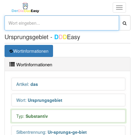
Toggle
navigati
Ursprungsgebiet -
D
D
D
Easy
Wortinformationen
Wortinformationen
Artikel
:
das
Wort
:
Ursprungsgebiet
Typ:
Substantiv
Silbentrennung
:
Ur•sprungs•ge•biet