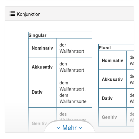
88% unserer Spielapp-Nutzer haben den Artikel
korrekt erraten.
Konjunktion
Singular
der
Plural
Nominativ
Wallfahrtsort
die
Nominativ
Wall
den
Akkusativ
Wallfahrtsort
die
Akkusativ
Wall
dem
Wallfahrtsort ,
Dativ
dem
den
Dativ
Wallfahrtsorte
Wall
des
der
Genitiv
Wallfahrtsorts ,
Wall
Genitiv
Mehr
des
Wallfahrtsortes