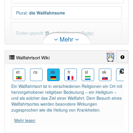
Plural
:
die Wallfahrtsorte
Duden geprüft:
Wallfahrtsort Duden
Mehr
Wallfahrtsort Wiktionary
Wallfahrtsort Wiki
PowerIndex:
9
ja
et
cs
de
fr
sl
sk
ja
Häufigkeit: 4 von 10
Ein Wallfahrtsort ist in verschiedenen Religionen ein Ort mit
hervorgehobener religiöser Bedeutung – ein Heiligtum –
Wörter mit Endung
-wallfahrtsort
: 2
und als solcher das Ziel einer Wallfahrt. Dem Besuch eines
Wallfahrtsortes werden besondere Wirkungen
zugesprochen wie die Heilung von Krankheiten.
Wörter mit Endung
-wallfahrtsort
aber mit einem
anderen Artikel
der
: 0
Mehr lesen