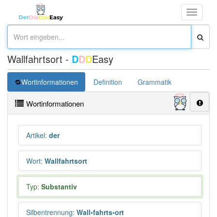
Toggle
navigati
Wallfahrtsort -
D
D
D
Easy
Wortinformationen
Definition
Grammatik
Übersetz
Wortinformationen
Artikel
:
der
Wort
:
Wallfahrtsort
Typ:
Substantiv
Silbentrennung
:
Wall•fahrts•ort