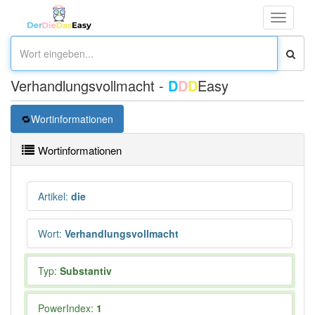
Toggle
navigati
Verhandlungsvollmacht -
D
D
D
Easy
Wortinformationen
Wortinformationen
Artikel
:
die
Wort
:
Verhandlungsvollmacht
Typ:
Substantiv
PowerIndex:
1