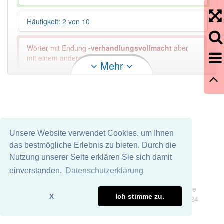
Häufigkeit: 2 von 10
Wörter mit Endung
-verhandlungsvollmacht
aber
mit einem anderen Artikel: -1
Mehr
93% unserer Spielapp-Nutzer haben den Artikel
korrekt erraten.
Unsere Website verwendet Cookies, um Ihnen
das bestmögliche Erlebnis zu bieten. Durch die
Nutzung unserer Seite erklären Sie sich damit
einverstanden.
Datenschutzerklärung
Impressum
Datenschutz
Wir übernehmen keine Garantie und keine Haftung für die
X
Ich stimme zu.
Richtigkeit und Vollständigkeit dieser Seite. DDDEasy 2024