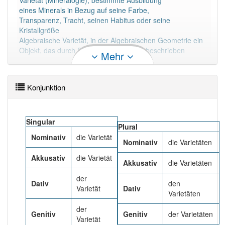
Varietät (Mineralogie), bestimmte Ausbildung
90% unserer Spielapp-Nutzer haben den Artikel
eines Minerals in Bezug auf seine Farbe,
korrekt erraten.
Transparenz, Tracht, seinen Habitus oder seine
Kristallgröße
Algebraische Varietät, in der Algebraischen Geometrie ein
Objekt, das durch Polynomgleichungen beschrieben
Mehr
werden kann
Mehr lesen
Konjunktion
Singular
Plural
Nominativ
die Varietät
Nominativ
die Varietäten
Akkusativ
die Varietät
Akkusativ
die Varietäten
der
Dativ
den
Varietät
Dativ
Varietäten
der
Genitiv
Genitiv
der Varietäten
Varietät