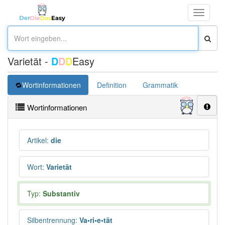
Toggle
navigati
Varietät -
D
D
D
Easy
Wortinformationen
Definition
Grammatik
Synonym
Wortinformationen
Artikel
:
die
Wort
:
Varietät
Typ:
Substantiv
Silbentrennung
:
Va•ri•e•tät