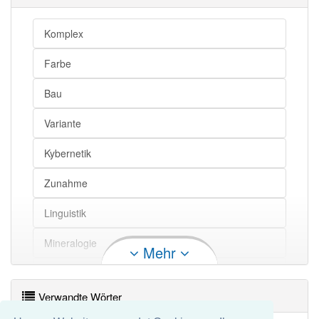
Komplex
Farbe
Bau
Variante
Kybernetik
Zunahme
Linguistik
Mineralogie
Mehr
Unterabteilung
Verwandte Wörter
Ausprägung