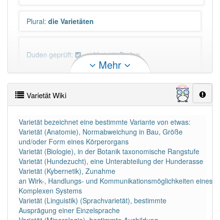
Plural
:
die Varietäten
Duden geprüft:
Varietät Duden
Mehr
Varietät Wiktionary
Varietät Wiki
PowerIndex:
5
Varietät bezeichnet eine bestimmte Variante von etwas:
Varietät (Anatomie), Normabweichung in Bau, Größe
Häufigkeit: 4 von 10
und/oder Form eines Körperorgans
Varietät (Biologie), in der Botanik taxonomische Rangstufe
Wörter mit Endung
-varietät
: 2
Varietät (Hundezucht), eine Unterabteilung der Hunderasse
Varietät (Kybernetik), Zunahme
an Wirk-, Handlungs- und Kommunikationsmöglichkeiten eines
Wörter mit Endung
-varietät
aber mit einem anderen
Komplexen Systems
Artikel
die
: 0
Varietät (Linguistik) (Sprachvarietät), bestimmte
Ausprägung einer Einzelsprache