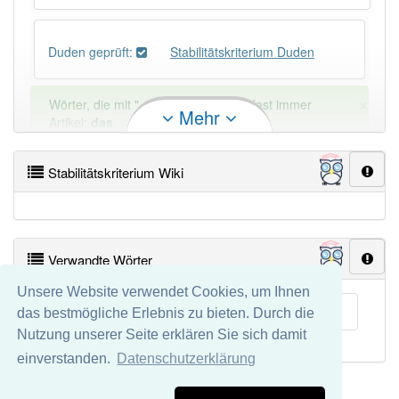
Duden geprüft:
Stabilitätskriterium Duden
×
Wörter, die mit "-
um
" enden, haben fast immer
Mehr
Artikel:
das
.
Stabilitätskriterium Wiki
DER:
505
Ausnahmen
Beispiele
DIE:
22
Ausnahmen
Beispiele
Verwandte Wörter
DAS:
1 814
Unsere Website verwendet Cookies, um Ihnen
PowerIndex:
3
Nyquist-Stabilitätskriterium
das bestmögliche Erlebnis zu bieten. Durch die
Nutzung unserer Seite erklären Sie sich damit
Häufigkeit: 2 von 10
einverstanden.
Datenschutzerklärung
Impressum
Datenschutz
Wörter mit Endung
-stabilitätskriterium
: 1