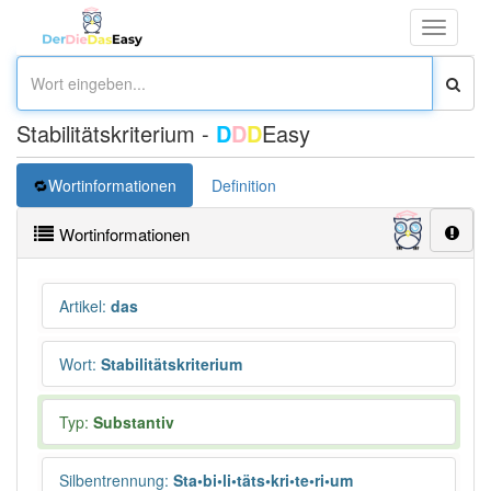
Toggle
navigati
Stabilitätskriterium -
D
D
D
Easy
Wortinformationen
Definition
Wortinformationen
Artikel
:
das
Wort
:
Stabilitätskriterium
Typ:
Substantiv
Silbentrennung
:
Sta•bi•li•täts•kri•te•ri•um