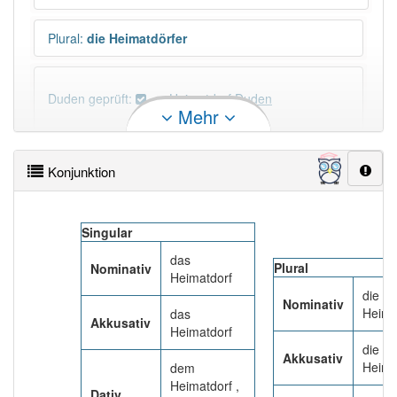
Plural
:
die Heimatdörfer
Duden geprüft:
Heimatdorf Duden
Mehr
Heimatdorf Wiktionary
Konjunktion
PowerIndex:
3
Singular
Häufigkeit: 4 von 10
das
Plural
Nominativ
Heimatdorf
Wörter mit Endung
-heimatdorf
: 1
die
Nominativ
Heima
das
Akkusativ
Heimatdorf
Wörter mit Endung
-heimatdorf
aber mit einem
die
anderen Artikel
das
: 0
Akkusativ
Heima
dem
Heimatdorf ,
Dativ