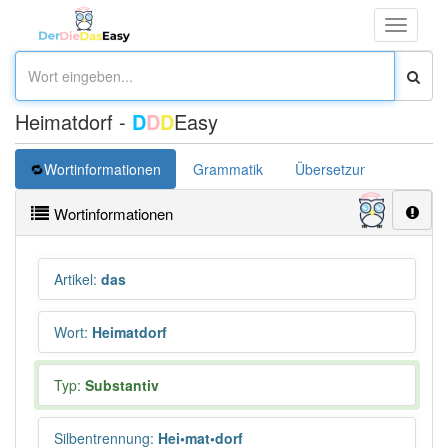
Toggle
navigati
Heimatdorf -
D
D
D
Easy
Wortinformationen
Grammatik
Übersetzung
Wortinformationen
Artikel
:
das
Wort
:
Heimatdorf
Typ:
Substantiv
Silbentrennung
:
Hei•mat•dorf