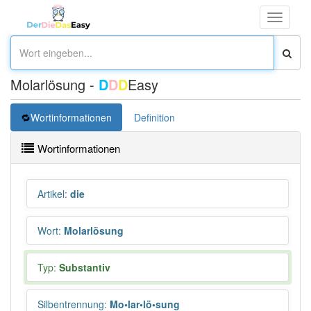
Toggle
navigati
Molarlösung -
D
D
D
Easy
Wortinformationen
Definition
Wortinformationen
Artikel
:
die
Wort
:
Molarlösung
Typ:
Substantiv
Silbentrennung
:
Mo•lar•lö•sung