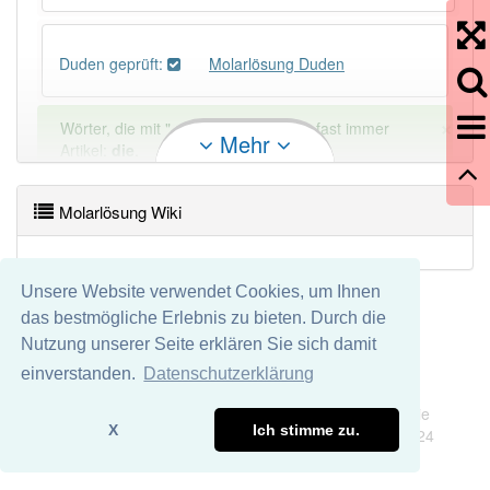
Duden geprüft:
Molarlösung Duden
×
Wörter, die mit "-
ung
" enden, haben fast immer
Mehr
Artikel:
die
.
Molarlösung Wiki
DER:
127
Ausnahmen
Beispiele
DIE:
11 043
Unsere Website verwendet Cookies, um Ihnen
DAS:
2
Ausnahmen
Beispiele
das bestmögliche Erlebnis zu bieten. Durch die
Nutzung unserer Seite erklären Sie sich damit
PowerIndex:
2
einverstanden.
Datenschutzerklärung
Impressum
Datenschutz
Wir übernehmen keine Garantie und keine Haftung für die
Häufigkeit: 2 von 10
X
Ich stimme zu.
Richtigkeit und Vollständigkeit dieser Seite. DDDEasy 2024
Wörter mit Endung
-molarlösung
: 1