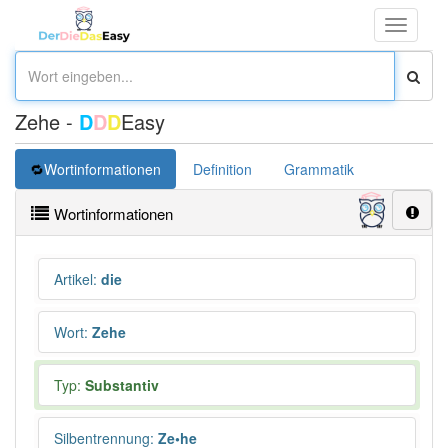
Toggle
navigati
Zehe -
D
D
D
Easy
Wortinformationen
Definition
Grammatik
Synonym
Wortinformationen
Artikel
:
die
Wort
:
Zehe
Typ:
Substantiv
Silbentrennung
:
Ze•he