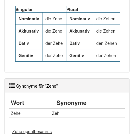
92% unserer Spielapp-Nutzer haben den Artikel
korrekt erraten.
Singular
Plural
Nominativ
die Zehe
Nominativ
die Zehen
Akkusativ
die Zehe
Akkusativ
die Zehen
Dativ
der Zehe
Dativ
den Zehen
Genitiv
der Zehe
Genitiv
der Zehen
Synonyme für "Zehe"
Wort
Synonyme
Zehe
Zeh
Zehe openthesaurus