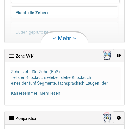
Plural
:
die Zehen
Duden geprüft:
Zehe Duden
Mehr
Zehe Wiktionary
Zehe Wiki
PowerIndex:
41
Zehe steht für: Zehe (Fuß)
Teil der Knoblauchzwiebel, siehe Knoblauch
Häufigkeit: 4 von 10
eines der fünf Segmente, fachsprachlich Laugen, der
Kaisersemmel
Mehr lesen
Wörter mit Endung
-zehe
: 5
Wörter mit Endung
-zehe
aber mit einem anderen
Artikel
die
: 0
Konjunktion