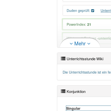
Duden geprüft:
Unterr
PowerIndex:
21
Wörter mit Endung
-unterr
Mehr
99% unserer Spielapp-Nutzer
Unterrichtsstunde Wiki
Die Unterrichtsstunde ist ein 
Konjunktion
Singular