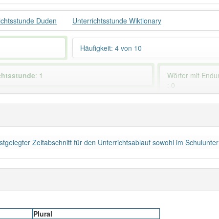
ichtsstunde Duden
Unterrichtsstunde Wiktionary
Häufigkeit: 4 von 10
ichtsstunde
: 1
Wörter mit End
: 0
 haben den Artikel korrekt erraten.
festgelegter Zeitabschnitt für den Unterrichtsablauf sowohl im Schulunte
Plural