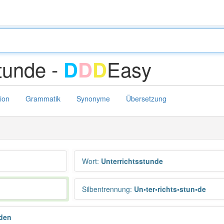
tunde -
Easy
D
D
D
tion
Grammatik
Synonyme
Übersetzung
Wort
:
Unterrichtsstunde
Silbentrennung
:
Un•ter•richts•stun•de
nden