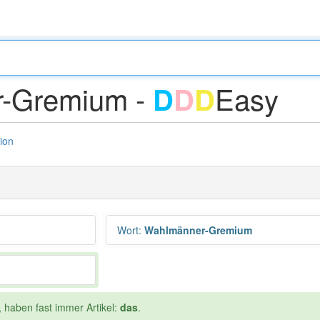
-Gremium -
Easy
D
D
D
tion
Wort
:
Wahlmänner-Gremium
, haben fast immer Artikel:
das
.