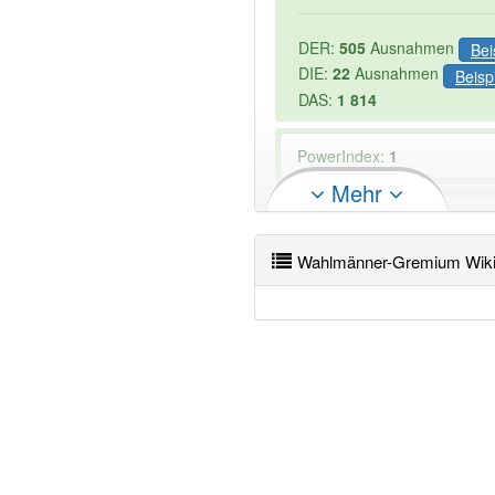
DER:
505
Ausnahmen
Bei
DIE:
22
Ausnahmen
Beisp
DAS:
1 814
PowerIndex:
1
Mehr
Wörter mit Endung
-wahlmä
Artikel: -1
Wahlmänner-Gremium Wik