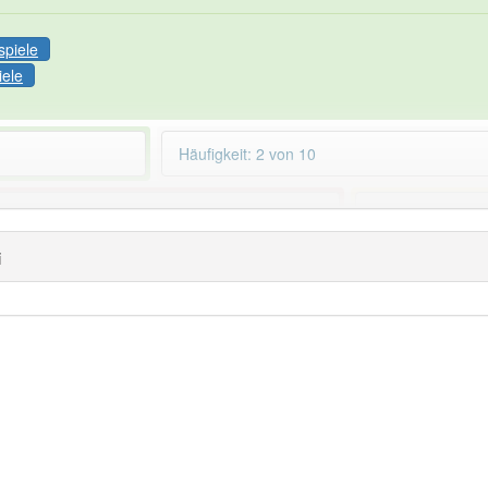
spiele
iele
Häufigkeit: 2 von 10
nner-gremium
aber mit einem anderen
84% unserer Spie
i