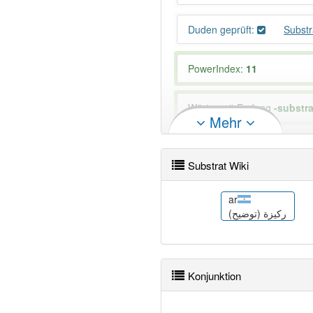
Duden geprüft:
Subst
PowerIndex:
11
Wörter mit Endung
-substra
Mehr
99% unserer Spielapp-Nutzer
Substrat Wiki
be
ar
Субстрат
ركيزة (توضيح)
Konjunktion