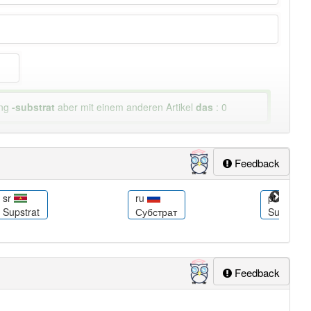
ung
-substrat
aber mit einem anderen Artikel
das
: 0
Feedback
sr
ru
pt
Supstrat
Субстрат
Substrato
Feedback