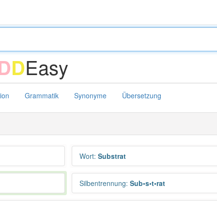
Easy
D
D
tion
Grammatik
Synonyme
Übersetzung
Wort
:
Substrat
Silbentrennung
:
Sub•s•t•rat