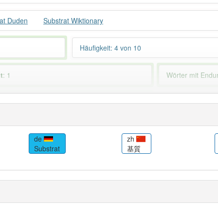
rat Duden
Substrat Wiktionary
Häufigkeit: 4 von 10
t
: 1
Wörter mit End
 haben den Artikel korrekt erraten.
de
zh
Substrat
基質