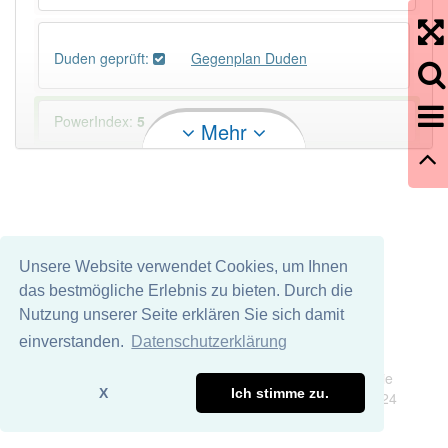
Duden geprüft:
Gegenplan Duden
PowerIndex:
5
Mehr
Häufigkeit: 2 von 10
Wörter mit Endung
-gegenplan
: 1
Unsere Website verwendet Cookies, um Ihnen
Wörter mit Endung
-gegenplan
aber mit einem
das bestmögliche Erlebnis zu bieten. Durch die
anderen Artikel
der
: 0
Nutzung unserer Seite erklären Sie sich damit
einverstanden.
Datenschutzerklärung
Das Wort wird häufig verwendet im Bereich
Impressum
Datenschutz
Wir übernehmen keine Garantie und keine Haftung für die
X
Ich stimme zu.
Richtigkeit und Vollständigkeit dieser Seite. DDDEasy 2024
94% unserer Spielapp-Nutzer haben den Artikel
korrekt erraten.