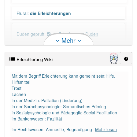
Plural
:
die Erleichterungen
Duden geprüft:
Erleichterung Duden
Mehr
Erleichterung Wiktionary
Erleichterung Wiki
×
Wörter, die mit "-
ung
" enden, haben fast immer
Artikel:
die
.
Mit dem Begriff Erleichterung kann gemeint sein:Hilfe,
Hilfsmittel
Trost
DER:
127
Ausnahmen
Lachen
Beispiele
in der Medizin: Palliation (Linderung)
DIE:
11 043
in der Sprachpsychologie: Semantisches Priming
in Sozialpsychologie und Pädagogik: Social Facilitation
DAS:
2
Ausnahmen
Beispiele
im Bankenwesen: Fazilität
im Rechtswesen: Amnestie, Begnadigung
Mehr lesen
PowerIndex:
145