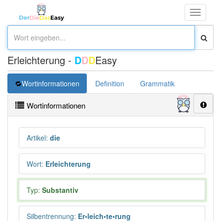
Toggle
navigati
Erleichterung -
D
D
D
Easy
Wortinformationen
Definition
Grammatik
Synonym
Wortinformationen
Artikel
:
die
Wort
:
Erleichterung
Typ:
Substantiv
Silbentrennung
:
Er•leich•te•rung