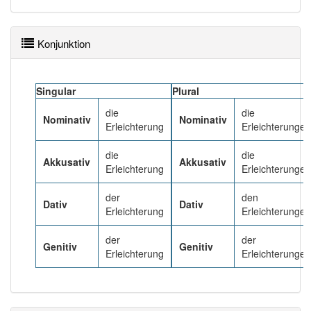
Häufigkeit: 6 von 10
Konjunktion
Wörter mit Endung
-erleichterung
: 6
Singular
Plural
Wörter mit Endung
-erleichterung
aber mit einem
die
die
anderen Artikel
die
: 0
Nominativ
Nominativ
Erleichterung
Erleichterungen
87% unserer Spielapp-Nutzer haben den Artikel
die
die
Akkusativ
Akkusativ
korrekt erraten.
Erleichterung
Erleichterungen
der
den
Dativ
Dativ
Erleichterung
Erleichterungen
der
der
Genitiv
Genitiv
Erleichterung
Erleichterungen