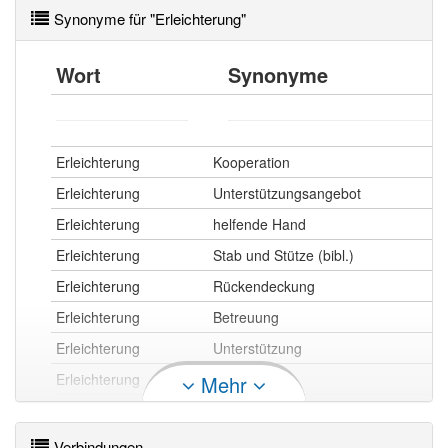
Synonyme für "Erleichterung"
Wort
Synonyme
Erleichterung
Kooperation
Erleichterung
Unterstützungsangebot
Erleichterung
helfende Hand
Erleichterung
Stab und Stütze (bibl.)
Erleichterung
Rückendeckung
Erleichterung
Betreuung
Erleichterung
Unterstützung
Erleichterung
Beistand
Mehr
Erleichterung
Support
Erleichterung
Hilfe
Verbindungen